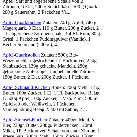
Äpfel, Saft und abgeriebene Schale von 2
Zitronen, 6 Eier, 500 g Schichtkäse, 500 g Quark,
200 g Sauerrahm, 2 Päckchen Va...
Apfel-Quarkkuchen
Zutaten: 740 g Äpfel, 740 g
Magerquark, 3 Eier, 110 g Butter, 200 g Zucker, 2
TL abgeriebene Zitronenschale, 3-4 EL Rum, 80 g
Grieß, 1 Päckchen Puddingpulver (Vanille), 1
Becher Schmand (200 g ), 4...
Apfel-Quarkstollen
Zutaten: 500g Bio-
Weizenmehl, 5 gestrichene TL Backpulver, 250g
Staubzucker, 130g gehackte Mandeln, 250g
getrocknete Apfelringe, 1 unbehandelte Zitrone,
150g Butter, 2 Eier, 200g Zucker, 1 Päckche...
Apfel-Schmand-Kuchen
Boden: 200g Mehl, 125g
Butter, 100g Zucker, 1 Ei, 1 TL Backpulver Belag
1: 500g Äpfel, 100g Zucker, 1 Msp. Zimt, 500 ml
Apfelsaft oder Weißwein, 2 Päckchen
Vanillepudding Belag 2: 400 ml Sahne, 2 ...
Apfel-Streusel-Kuchen
Zutaten: 400gr. Mehl, 5
Eier, 230gr. Butter, 280gr. Puderzucker, 120ml
Milch, 1P. Backpulver, Schale von einer Zitrone, 1
Priese Salz, 200gr. Mehl, 150gr. Zucker, 150gr.