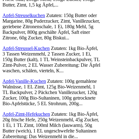
Butter, Zimt, 1,5 kg Äpfel,...
Apfel-Streuselkuchen
Zutaten: 150g Butter oder
Margarine, 80g Puderzucker, Zimt, Vanillezucker,
geriebene Zitronenschale, 1 Ei, 180g Mehl, 5g
Backpulver, 800g geschälte Äpfel, Saft einer
Zitrone, 60g Zucker, 80g Biskui...
Apfel-Streussel-Kuchen
Zutaten: 1kg Bio-Äpfel,
3 Tassen Weizenmehl, 2 Tassen Zucker, 1 Ei,
150g Butter (kalt), 1 TL Weinsteinbackpulver, TL
Zimt-Pulver, 2 EL Wasser Zubereitung: Die Äpfel
waschen, schälen, vierteln, K...
Apfel-Vanille-Kuchen
Zutaten: 100g gemahlene
Walnüsse, 1 EL Zimt, 125g Bio-Weizenmehl, 1
TL Backpulver, 2 Päckchen Vanillezucker, 120g
Zucker, 100g Bio-Sultaninen, 100g getrocknete
Bio-Apfelstücke, 5 EL Strohrum, 200g...
Apfel-Zimt-Hefekuchen
Zutaten: 1kg Bio-Äpfel,
20g frische Hefe, 250g Weizenmehl, 45g Zucker,
1 Ei, 1 TL Zimt, 100ml Milch (lauwarm), 50g
Butter (weich), 1 EL ungeschwefelte Sultaninen
Zubereitung: Das Weizenmehl in die...