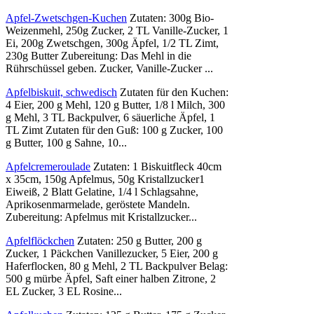
Apfel-Zwetschgen-Kuchen
Zutaten: 300g Bio-
Weizenmehl, 250g Zucker, 2 TL Vanille-Zucker, 1
Ei, 200g Zwetschgen, 300g Äpfel, 1/2 TL Zimt,
230g Butter Zubereitung: Das Mehl in die
Rührschüssel geben. Zucker, Vanille-Zucker ...
Apfelbiskuit, schwedisch
Zutaten für den Kuchen:
4 Eier, 200 g Mehl, 120 g Butter, 1/8 l Milch, 300
g Mehl, 3 TL Backpulver, 6 säuerliche Äpfel, 1
TL Zimt Zutaten für den Guß: 100 g Zucker, 100
g Butter, 100 g Sahne, 10...
Apfelcremeroulade
Zutaten: 1 Biskuitfleck 40cm
x 35cm, 150g Apfelmus, 50g Kristallzucker1
Eiweiß, 2 Blatt Gelatine, 1/4 l Schlagsahne,
Aprikosenmarmelade, geröstete Mandeln.
Zubereitung: Apfelmus mit Kristallzucker...
Apfelflöckchen
Zutaten: 250 g Butter, 200 g
Zucker, 1 Päckchen Vanillezucker, 5 Eier, 200 g
Haferflocken, 80 g Mehl, 2 TL Backpulver Belag:
500 g mürbe Äpfel, Saft einer halben Zitrone, 2
EL Zucker, 3 EL Rosine...