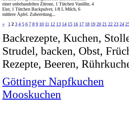
einer unbehandelten Zitrone, 1 Tütchen Vanillin, 4
Eier, 1 Tütchen Backpulver, 1/8 L Milch, 6
mittlere Äpfel. Zubereitung...
«
1
2
3
4
5
6
7
8
9
10
11
12
13
14
15
16
17
18
19
20
21
22
23
24
2
Backrezepte, Kuchen, Stoll
Strudel, backen, Obst, Früch
Rezepte, Beeren, Rührkuch
Göttinger Napfkuchen
Mooskuchen