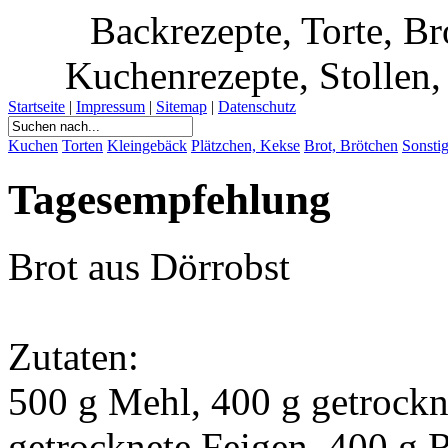
Backrezepte, Torte, B
Kuchenrezepte, Stollen, 
Startseite
|
Impressum
|
Sitemap
|
Datenschutz
Kuchen
Torten
Kleingebäck
Plätzchen, Kekse
Brot, Brötchen
Sonsti
Tagesempfehlung
Brot aus Dörrobst
Zutaten:
500 g Mehl, 400 g getrockn
getrocknete Feigen, 400 g R