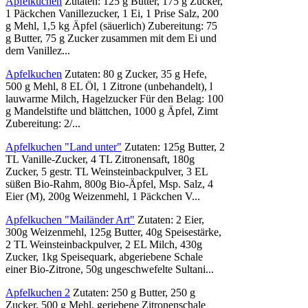
Apfelkuchen
Zutaten: 125 g Butter, 175 g Zucker,
1 Päckchen Vanillezucker, 1 Ei, 1 Prise Salz, 200
g Mehl, 1,5 kg Äpfel (säuerlich) Zubereitung: 75
g Butter, 75 g Zucker zusammen mit dem Ei und
dem Vanillez...
Apfelkuchen
Zutaten: 80 g Zucker, 35 g Hefe,
500 g Mehl, 8 EL Öl, 1 Zitrone (unbehandelt), l
lauwarme Milch, Hagelzucker Für den Belag: 100
g Mandelstifte und blättchen, 1000 g Äpfel, Zimt
Zubereitung: 2/...
Apfelkuchen "Land unter"
Zutaten: 125g Butter, 2
TL Vanille-Zucker, 4 TL Zitronensaft, 180g
Zucker, 5 gestr. TL Weinsteinbackpulver, 3 EL
süßen Bio-Rahm, 800g Bio-Äpfel, Msp. Salz, 4
Eier (M), 200g Weizenmehl, 1 Päckchen V...
Apfelkuchen "Mailänder Art"
Zutaten: 2 Eier,
300g Weizenmehl, 125g Butter, 40g Speisestärke,
2 TL Weinsteinbackpulver, 2 EL Milch, 430g
Zucker, 1kg Speisequark, abgeriebene Schale
einer Bio-Zitrone, 50g ungeschwefelte Sultani...
Apfelkuchen 2
Zutaten: 250 g Butter, 250 g
Zucker, 500 g Mehl, geriebene Zitronenschale