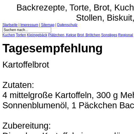
Backrezepte, Torte, Brot, Ku
Stollen, Biskuit
Startseite
|
Impressum
|
Sitemap
|
Datenschutz
Kuchen
Torten
Kleingebäck
Plätzchen, Kekse
Brot, Brötchen
Sonstiges
Regional
Tagesempfehlung
Kartoffelbrot
Zutaten:
4 mittelgroße Kartoffeln, 300 g Me
Sonnenblumenöl, 1 Päckchen Back
Zubereitung: