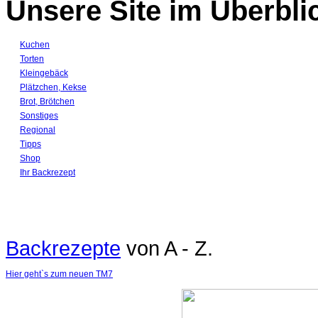
Unsere Site im Überbli
Kuchen
Torten
Kleingebäck
Plätzchen, Kekse
Brot, Brötchen
Sonstiges
Regional
Tipps
Shop
Ihr Backrezept
Backrezepte
von A - Z.
Hier geht`s zum neuen TM7