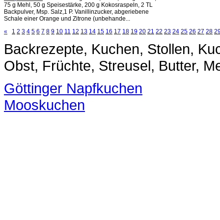
75 g Mehl, 50 g Speisestärke, 200 g Kokosraspeln, 2 TL
Backpulver, Msp. Salz,1 P. Vanillinzucker, abgeriebene
Schale einer Orange und Zitrone (unbehande...
«
1
2
3
4
5
6
7
8
9
10
11
12
13
14
15
16
17
18
19
20
21
22
23
24
25
26
27
28
2
Backrezepte, Kuchen, Stollen, Kuc
Obst, Früchte, Streusel, Butter, 
Göttinger Napfkuchen
Mooskuchen