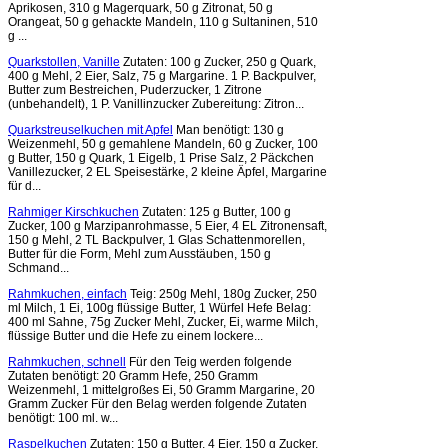
Aprikosen, 310 g Magerquark, 50 g Zitronat, 50 g
Orangeat, 50 g gehackte Mandeln, 110 g Sultaninen, 510
g ...
Quarkstollen, Vanille
Zutaten: 100 g Zucker, 250 g Quark,
400 g Mehl, 2 Eier, Salz, 75 g Margarine. 1 P. Backpulver,
Butter zum Bestreichen, Puderzucker, 1 Zitrone
(unbehandelt), 1 P. Vanillinzucker Zubereitung: Zitron...
Quarkstreuselkuchen mit Apfel
Man benötigt: 130 g
Weizenmehl, 50 g gemahlene Mandeln, 60 g Zucker, 100
g Butter, 150 g Quark, 1 Eigelb, 1 Prise Salz, 2 Päckchen
Vanillezucker, 2 EL Speisestärke, 2 kleine Äpfel, Margarine
für d...
Rahmiger Kirschkuchen
Zutaten: 125 g Butter, 100 g
Zucker, 100 g Marzipanrohmasse, 5 Eier, 4 EL Zitronensaft,
150 g Mehl, 2 TL Backpulver, 1 Glas Schattenmorellen,
Butter für die Form, Mehl zum Ausstäuben, 150 g
Schmand...
Rahmkuchen, einfach
Teig: 250g Mehl, 180g Zucker, 250
ml Milch, 1 Ei, 100g flüssige Butter, 1 Würfel Hefe Belag:
400 ml Sahne, 75g Zucker Mehl, Zucker, Ei, warme Milch,
flüssige Butter und die Hefe zu einem lockere...
Rahmkuchen, schnell
Für den Teig werden folgende
Zutaten benötigt: 20 Gramm Hefe, 250 Gramm
Weizenmehl, 1 mittelgroßes Ei, 50 Gramm Margarine, 20
Gramm Zucker Für den Belag werden folgende Zutaten
benötigt: 100 ml. w...
Raspelkuchen
Zutaten: 150 g Butter, 4 Eier, 150 g Zucker,