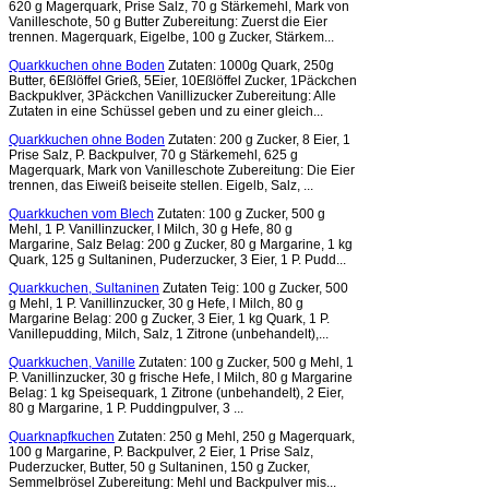
620 g Magerquark, Prise Salz, 70 g Stärkemehl, Mark von
Vanilleschote, 50 g Butter Zubereitung: Zuerst die Eier
trennen. Magerquark, Eigelbe, 100 g Zucker, Stärkem...
Quarkkuchen ohne Boden
Zutaten: 1000g Quark, 250g
Butter, 6Eßlöffel Grieß, 5Eier, 10Eßlöffel Zucker, 1Päckchen
Backpuklver, 3Päckchen Vanillizucker Zubereitung: Alle
Zutaten in eine Schüssel geben und zu einer gleich...
Quarkkuchen ohne Boden
Zutaten: 200 g Zucker, 8 Eier, 1
Prise Salz, P. Backpulver, 70 g Stärkemehl, 625 g
Magerquark, Mark von Vanilleschote Zubereitung: Die Eier
trennen, das Eiweiß beiseite stellen. Eigelb, Salz, ...
Quarkkuchen vom Blech
Zutaten: 100 g Zucker, 500 g
Mehl, 1 P. Vanillinzucker, l Milch, 30 g Hefe, 80 g
Margarine, Salz Belag: 200 g Zucker, 80 g Margarine, 1 kg
Quark, 125 g Sultaninen, Puderzucker, 3 Eier, 1 P. Pudd...
Quarkkuchen, Sultaninen
Zutaten Teig: 100 g Zucker, 500
g Mehl, 1 P. Vanillinzucker, 30 g Hefe, l Milch, 80 g
Margarine Belag: 200 g Zucker, 3 Eier, 1 kg Quark, 1 P.
Vanillepudding, Milch, Salz, 1 Zitrone (unbehandelt),...
Quarkkuchen, Vanille
Zutaten: 100 g Zucker, 500 g Mehl, 1
P. Vanillinzucker, 30 g frische Hefe, l Milch, 80 g Margarine
Belag: 1 kg Speisequark, 1 Zitrone (unbehandelt), 2 Eier,
80 g Margarine, 1 P. Puddingpulver, 3 ...
Quarknapfkuchen
Zutaten: 250 g Mehl, 250 g Magerquark,
100 g Margarine, P. Backpulver, 2 Eier, 1 Prise Salz,
Puderzucker, Butter, 50 g Sultaninen, 150 g Zucker,
Semmelbrösel Zubereitung: Mehl und Backpulver mis...