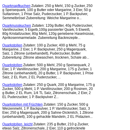
Quarknapfkuchen
Zutaten: 250 g Mehl, 150 g Zucker, 250
g Speisequark, 100 g Butter oder Margarine, 3 Eier, 50 g
Sultaninen, 1 Prise Salz, Puderzucker, 1 P. Backpulver,
Semmelbrösel Zubereitung: Weiche Margarine o...
Quarknusskuchen
Zutaten: 120g Butter, 40g Puderzucker,
Vanillezucker, 5 Eigelb,100g passierter Quark, 5 Eiweiß,
80g Kristallzucker, 80g Mehl, 120g geriebene Haselnüsse,
Aprikosenmarmelade. Zubereitung Backrezepte...
Quarkstollen
Zutaten: 100 g Zucker, 400 g Mehl, 75 g
Margarine, 2 Eier, 1 P. Backpulver, 250 g Magerquark,
Salz, 1 Zitrone (unbehandelt), Puderzucker, Butter
Zubereitung: Zitrone abwaschen, trocknen, Schale ab...
Quarkstollen
Zutaten: 500 g Mehl, 250 g Speisequark, 2
Eier, 1 P. Vanillinzucker, 200 g Margarine, 175 g Zucker, 1
Zitrone (unbehandelt), 20 g Butter, 1 P. Backpulver, 1 Prise
Salz, 2 EL Rum, 2 EL Puderzucker, ...
Quarkstollen
Zutaten: 250 g Quark, 200 g Margarine, 175 g
Zucker, 500 g Mehl, 1 P. Vanillinzucker, 200 g Rosinen, 20
g Butter, 2 EL Rum, 1/4 TL Salz, Zitronenschale, 2 Eier, 2
EL Puderzucker, 1 P. Backpulver Z...
Quarkstollen mit Früchten
Zutaten: 150 g Zucker, 500 g
Weizenmehl, 1 P. Backpulver, 1 P. Vanillinzucker, Salz, 3
Eier, 250 g Magerquark, 200 g Sahne-Dickmilch, 1 Zitrone
(unbehandelt), 100 g gehackte Mandeln, 2 EL Pistazien...
Quarkstollen, leicht
Zutaten: 235 g Butter, 210 g Zucker,
etwas Salz, Zitronenschale, 2 Eier, 110 g getrocknete