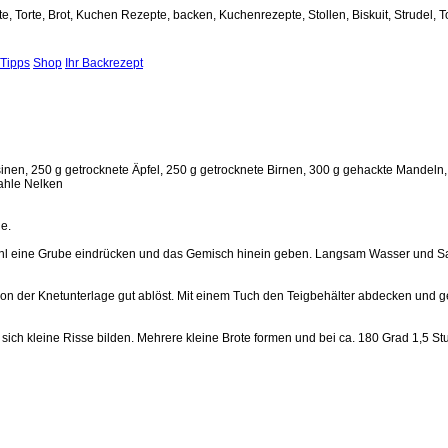
e, Torte, Brot, Kuchen Rezepte, backen, Kuchenrezepte, Stollen, Biskuit, Strudel, T
Tipps
Shop
Ihr Backrezept
nen, 250 g getrocknete Äpfel, 250 g getrocknete Birnen, 300 g gehackte Mandeln, 
mahle Nelken
e.
hl eine Grube eindrücken und das Gemisch hinein geben. Langsam Wasser und Salz
von der Knetunterlage gut ablöst. Mit einem Tuch den Teigbehälter abdecken und g
 sich kleine Risse bilden. Mehrere kleine Brote formen und bei ca. 180 Grad 1,5 S