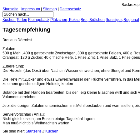
Backrezept
Startseite
|
Impressum
|
Sitemap
|
Datenschutz
Kuchen
Torten
Kleingebäck
Plätzchen, Kekse
Brot, Brötchen
Sonstiges
Regional
Tagesempfehlung
Brot aus Dörrobst
Zutaten:
500 g Mehl, 400 g getrocknete Zwetschgen, 300 g getrocknete Feigen, 400 g Rosi
Orangeat, 120 g Zucker, 40 g frische Hefe, 1 Prise Zimt, 1 Prise Salz, 1 Prise ge
Zubereitung:
Die Hutzeln (das Obst) über Nacht in Wasser einweichen, ohne Stengel und Kern
Die Hefe mit Zucker und etwas Einweichwasser der Früchte verrühren. In das Me
zu einem geschmeidigen Hefeteig kneten.
Solange mit den Händen bearbeiten, bis der Teig kleine Bläschen wirft und sich 
Volumens erreichen.
Jetzt die übrigen Zutaten untermischen, mit Mehl bestäuben und warmstellen, bis
Serviervorschlag / Anlaß:
Nicht gleich essen, am Besten einige Tage kühl lagern.
Man muß nicht bis Weihnachten warten.
Sie sind hier:
Startseite
//
Kuchen