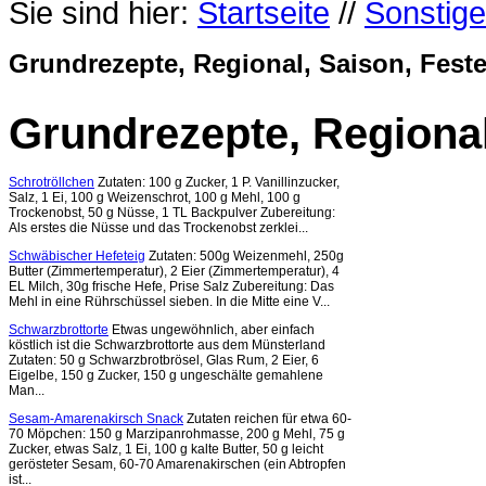
Sie sind hier:
Startseite
//
Sonstig
Grundrezepte, Regional, Saison, Feste
Grundrezepte, Regional
Schrotröllchen
Zutaten: 100 g Zucker, 1 P. Vanillinzucker,
Salz, 1 Ei, 100 g Weizenschrot, 100 g Mehl, 100 g
Trockenobst, 50 g Nüsse, 1 TL Backpulver Zubereitung:
Als erstes die Nüsse und das Trockenobst zerklei...
Schwäbischer Hefeteig
Zutaten: 500g Weizenmehl, 250g
Butter (Zimmertemperatur), 2 Eier (Zimmertemperatur), 4
EL Milch, 30g frische Hefe, Prise Salz Zubereitung: Das
Mehl in eine Rührschüssel sieben. In die Mitte eine V...
Schwarzbrottorte
Etwas ungewöhnlich, aber einfach
köstlich ist die Schwarzbrottorte aus dem Münsterland
Zutaten: 50 g Schwarzbrotbrösel, Glas Rum, 2 Eier, 6
Eigelbe, 150 g Zucker, 150 g ungeschälte gemahlene
Man...
Sesam-Amarenakirsch Snack
Zutaten reichen für etwa 60-
70 Möpchen: 150 g Marzipanrohmasse, 200 g Mehl, 75 g
Zucker, etwas Salz, 1 Ei, 100 g kalte Butter, 50 g leicht
gerösteter Sesam, 60-70 Amarenakirschen (ein Abtropfen
ist...