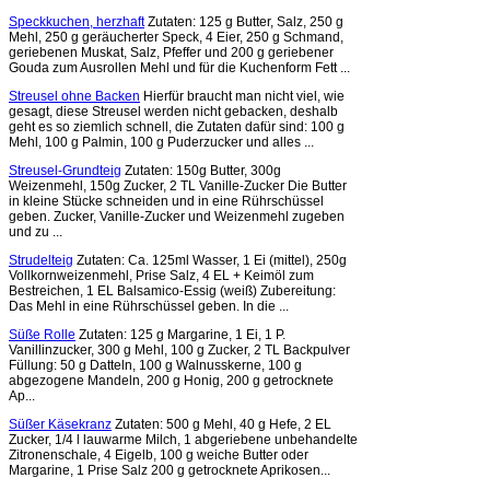
Speckkuchen, herzhaft
Zutaten: 125 g Butter, Salz, 250 g
Mehl, 250 g geräucherter Speck, 4 Eier, 250 g Schmand,
geriebenen Muskat, Salz, Pfeffer und 200 g geriebener
Gouda zum Ausrollen Mehl und für die Kuchenform Fett ...
Streusel ohne Backen
Hierfür braucht man nicht viel, wie
gesagt, diese Streusel werden nicht gebacken, deshalb
geht es so ziemlich schnell, die Zutaten dafür sind: 100 g
Mehl, 100 g Palmin, 100 g Puderzucker und alles ...
Streusel-Grundteig
Zutaten: 150g Butter, 300g
Weizenmehl, 150g Zucker, 2 TL Vanille-Zucker Die Butter
in kleine Stücke schneiden und in eine Rührschüssel
geben. Zucker, Vanille-Zucker und Weizenmehl zugeben
und zu ...
Strudelteig
Zutaten: Ca. 125ml Wasser, 1 Ei (mittel), 250g
Vollkornweizenmehl, Prise Salz, 4 EL + Keimöl zum
Bestreichen, 1 EL Balsamico-Essig (weiß) Zubereitung:
Das Mehl in eine Rührschüssel geben. In die ...
Süße Rolle
Zutaten: 125 g Margarine, 1 Ei, 1 P.
Vanillinzucker, 300 g Mehl, 100 g Zucker, 2 TL Backpulver
Füllung: 50 g Datteln, 100 g Walnusskerne, 100 g
abgezogene Mandeln, 200 g Honig, 200 g getrocknete
Ap...
Süßer Käsekranz
Zutaten: 500 g Mehl, 40 g Hefe, 2 EL
Zucker, 1/4 l lauwarme Milch, 1 abgeriebene unbehandelte
Zitronenschale, 4 Eigelb, 100 g weiche Butter oder
Margarine, 1 Prise Salz 200 g getrocknete Aprikosen...