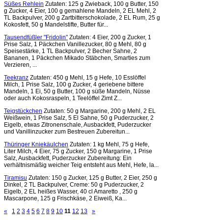
Süßes Rehlein
Zutaten: 125 g Zwieback, 100 g Butter, 150
g Zucker, 4 Eier, 100 g gemahlene Mandeln, 2 EL Mehl, 2
TL Backpulver, 200 g Zartbitterschokolade, 2 EL Rum, 25 g
Kokosfett, 50 g Mandelstifte, Butter für...
Tausendfüßler "Fridolin"
Zutaten: 4 Eier, 200 g Zucker, 1
Prise Salz, 1 Päckchen Vanillezucker, 80 g Mehl, 80 g
Speisestärke, 1 TL Backpulver, 2 Becher Sahne, 2
Bananen, 1 Päckchen Mikado Stäbchen, Smarties zum
Verzieren, ...
Teekranz
Zutaten: 450 g Mehl, 15 g Hefe, 10 Esslöffel
Milch, 1 Prise Salz, 100 g Zucker, 4 geriebene bittere
Mandeln, 1 Ei, 50 g Butter, 100 g süße Mandeln, Nüsse
oder auch Kokosraspeln, 1 Teelöffel Zimt Z...
Teigstückchen
Zutaten: 50 g Margarine, 200 g Mehl, 2 EL
Weißwein, 1 Prise Salz, 5 El Sahne, 50 g Puderzucker, 2
Eigelb, etwas Zitronenschale, Ausbackfett, Puderzucker
und Vanillinzucker zum Bestreuen Zubereitun...
Thüringer Kniekäulchen
Zutaten: 1 kg Mehl, 75 g Hefe,
Liter Milch, 4 Eier, 75 g Zucker, 150 g Margarine, 1 Prise
Salz, Ausbackfett, Puderzucker Zubereitung: Ein
verhältnismäßig weicher Teig entsteht aus Mehl, Hefe, la...
Tiramisu
Zutaten: 150 g Zucker, 125 g Butter, 2 Eier, 250 g
Dinkel, 2 TL Backpulver, Creme: 50 g Puderzucker, 2
Eigelb, 2 EL heißes Wasser, 40 cl Amaretto , 250 g
Mascarpone, 125 g Frischkäse, 2 Eiweiß, Ka...
«
1
2
3
4
5
6
7
8
9
10
11
12
13
»