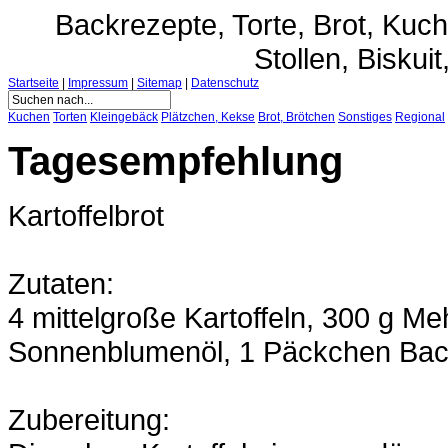
Backrezepte, Torte, Brot, Ku
Stollen, Biskuit
Startseite
|
Impressum
|
Sitemap
|
Datenschutz
Kuchen
Torten
Kleingebäck
Plätzchen, Kekse
Brot, Brötchen
Sonstiges
Regional
Tagesempfehlung
Kartoffelbrot
Zutaten:
4 mittelgroße Kartoffeln, 300 g Me
Sonnenblumenöl, 1 Päckchen Back
Zubereitung: