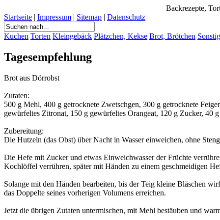
Backrezepte, Tort
Startseite
|
Impressum
|
Sitemap
|
Datenschutz
Kuchen
Torten
Kleingebäck
Plätzchen, Kekse
Brot, Brötchen
Sonsti
Tagesempfehlung
Brot aus Dörrobst
Zutaten:
500 g Mehl, 400 g getrocknete Zwetschgen, 300 g getrocknete Feigen
gewürfeltes Zitronat, 150 g gewürfeltes Orangeat, 120 g Zucker, 40 g 
Zubereitung:
Die Hutzeln (das Obst) über Nacht in Wasser einweichen, ohne Steng
Die Hefe mit Zucker und etwas Einweichwasser der Früchte verrühre
Kochlöffel verrühren, später mit Händen zu einem geschmeidigen Hef
Solange mit den Händen bearbeiten, bis der Teig kleine Bläschen wirf
das Doppelte seines vorherigen Volumens erreichen.
Jetzt die übrigen Zutaten untermischen, mit Mehl bestäuben und warms