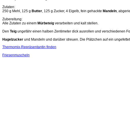
Zutaten:
250 g Mehl, 125 g
Butter
, 125 g Zucker, 4 Eigelb, fein gehackte
Mandeln
, abgeri
Zubereitung:
Alle Zutaten zu einem
Mürbeteig
verarbeiten und kalt stellen.
Den
Teig
ungefähr einen halben Zentimeter dick ausrollen und verschiedenen F
Hagelzucker
und Mandeln und darüber streuen. Die Plätzchen auf ein ungefette
Thermomix-Repräsentantin finden
Friesenmuscheln