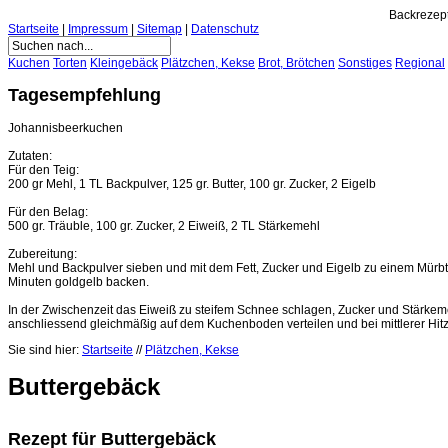
Backrezept
Startseite
|
Impressum
|
Sitemap
|
Datenschutz
Kuchen
Torten
Kleingebäck
Plätzchen, Kekse
Brot, Brötchen
Sonstiges
Regional
Tagesempfehlung
Johannisbeerkuchen
Zutaten:
Für den Teig:
200 gr Mehl, 1 TL Backpulver, 125 gr. Butter, 100 gr. Zucker, 2 Eigelb
Für den Belag:
500 gr. Träuble, 100 gr. Zucker, 2 Eiweiß, 2 TL Stärkemehl
Zubereitung:
Mehl und Backpulver sieben und mit dem Fett, Zucker und Eigelb zu einem Mürbte
Minuten goldgelb backen.
In der Zwischenzeit das Eiweiß zu steifem Schnee schlagen, Zucker und Stärkem
anschliessend gleichmäßig auf dem Kuchenboden verteilen und bei mittlerer Hitz
Sie sind hier:
Startseite
//
Plätzchen, Kekse
Buttergebäck
Rezept für Buttergebäck