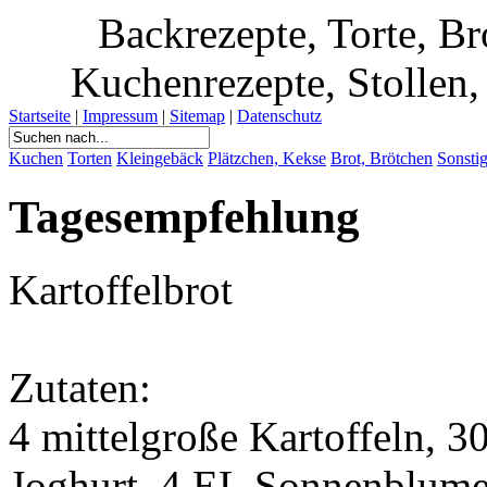
Backrezepte, Torte, B
Kuchenrezepte, Stollen, 
Startseite
|
Impressum
|
Sitemap
|
Datenschutz
Kuchen
Torten
Kleingebäck
Plätzchen, Kekse
Brot, Brötchen
Sonsti
Tagesempfehlung
Kartoffelbrot
Zutaten:
4 mittelgroße Kartoffeln, 3
Joghurt, 4 EL Sonnenblume